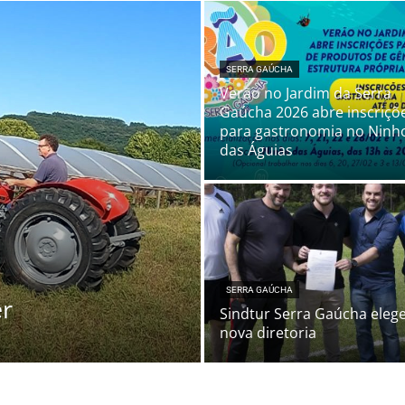
SERRA GAÚCHA
Verão no Jardim da Serra
Gaúcha 2026 abre inscriçõ
para gastronomia no Ninh
das Águias
SERRA GAÚCHA
er
Sindtur Serra Gaúcha eleg
nova diretoria