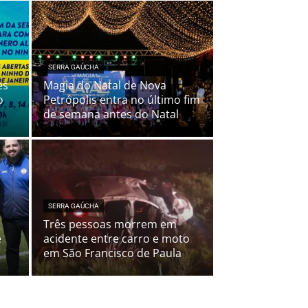
SERRA GAÚCHA
es
Magia do Natal de Nova
o
Petrópolis entra no último fim
de semana antes do Natal
SERRA GAÚCHA
Três pessoas morrem em
e
acidente entre carro e moto
em São Francisco de Paula