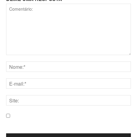
Comentário:
Nome:*
E-
mail:*
Site:
Salve meu nome, e-mail e site neste navegador para a
próxima vez que eu comentar.