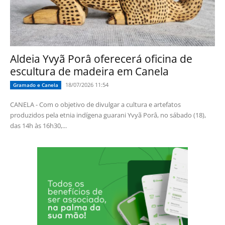
Aldeia Yvyã Porâ oferecerá oficina de
escultura de madeira em Canela
18/07/2026 11:54
Gramado e Canela
CANELA - Com o objetivo de divulgar a cultura e artefatos
produzidos pela etnia indígena guarani Yvyã Porâ, no sábado (18),
das 14h às 16h30,...