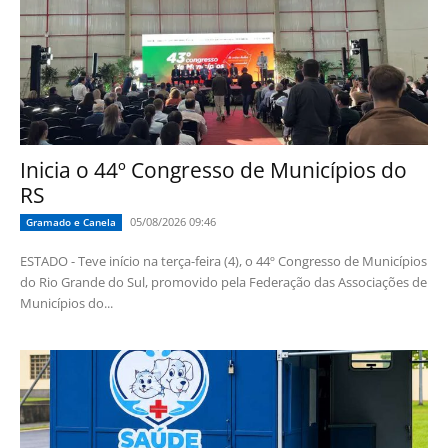
Inicia o 44º Congresso de Municípios do
RS
05/08/2026 09:46
Gramado e Canela
ESTADO - Teve início na terça-feira (4), o 44º Congresso de Municípios
do Rio Grande do Sul, promovido pela Federação das Associações de
Municípios do...