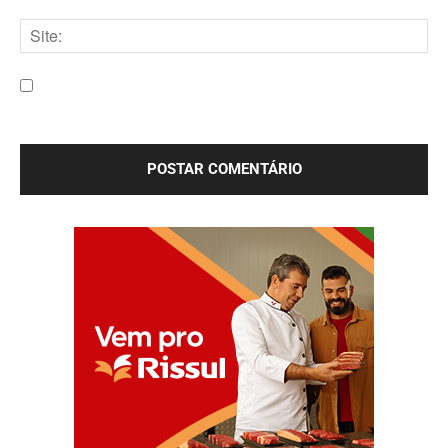
E-
mail:*
Site:
Salve meu nome, e-mail e site neste navegador para a
próxima vez que eu comentar.