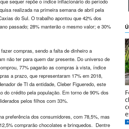
ue sequer repõe o índice inflacionário do período
uisa realizada na primeira semana de abril pela
Caxias do Sul. O trabalho apontou que 42% dos
o ano passado; 28% manterão o mesmo valor; e 30%
Ú
fazer compras, sendo a falta de dinheiro a
m não ter para quem dar presente. Do universo de
comprou, 77% pagarão as compras à vista, índice
pras a prazo, que representaram 17% em 2018,
enador de TI da entidade, Cleber Figueredo, este
F
ão do crédito pela população. Em torno de 90% dos
c
 liderados pelos filhos com 33%.
c
e
na preferência dos consumidores, com 78,5%, mas
P
12,5% comprarão chocolates e brinquedos. Dentre