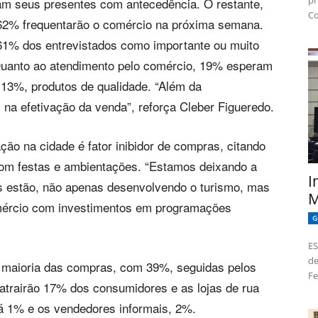
pr
 seus presentes com antecedência. O restante,
Co
 62% frequentarão o comércio na próxima semana.
61% dos entrevistados como importante ou muito
 Quanto ao atendimento pelo comércio, 19% esperam
 13%, produtos de qualidade. “Além da
 na efetivação da venda”, reforça Cleber Figueredo.
ção na cidade é fator inibidor de compras, citando
om festas e ambientações. “Estamos deixando a
I
s estão, não apenas desenvolvendo o turismo, mas
M
omércio com investimentos em programações
G
ES
de
a maioria das compras, com 39%, seguidas pelos
Fe
rairão 17% dos consumidores e as lojas de rua
á 1% e os vendedores informais, 2%.