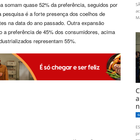
coa somam quase 52% da preferência, seguidos por
SÃ
ac
 pesquisa é a forte presença dos coelhos de
Má
es na data do ano passado. Outra expansão
ão a preferência de 45% dos consumidores, acima
dustrializados representam 55%.
C
a
n
G
ES
pr