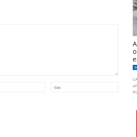
A
o
e
G
CA
ar
Po
Site:
dor para a próxima vez que eu comentar.