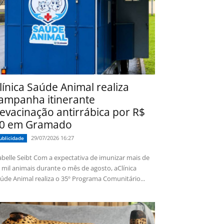
línica Saúde Animal realiza
ampanha itinerante
evacinação antirrábica por R$
0 em Gramado
29/07/2026 16:27
ublicidade
 Seibt Com a expectativa de imunizar mais de
 mil animais durante o mês de agosto, aClínica
úde Animal realiza o 35º Programa Comunitário...