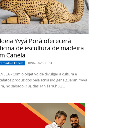
ldeia Yvyã Porâ oferecerá
ficina de escultura de madeira
m Canela
18/07/2026 11:54
ramado e Canela
NELA - Com o objetivo de divulgar a cultura e
tefatos produzidos pela etnia indígena guarani Yvyã
râ, no sábado (18), das 14h às 16h30,...