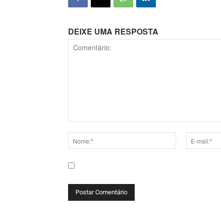
DEIXE UMA RESPOSTA
Comentário:
Nome:*
E-
mail:*
Salve meu nome, e-mail e site neste navega