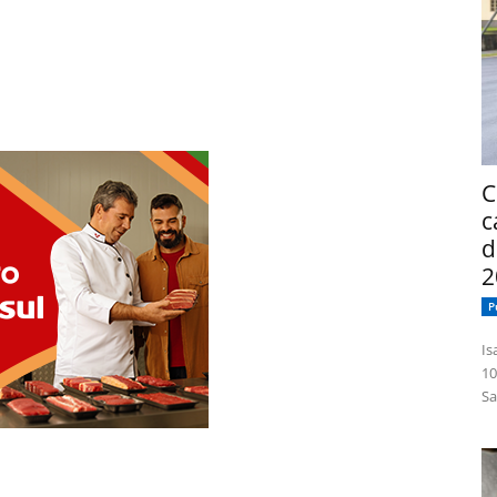
C
c
d
2
P
Isabelle
10
Sa