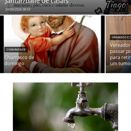
Jantar/baile de casais
24/04/2026 08:53
GRAMADO E 
Vereador 
COMUNIDADE
passar po
Churrasco de
para reti
domingo
um tumor