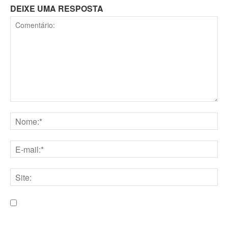
DEIXE UMA RESPOSTA
Comentário:
Nome:*
E-
mail:*
Site:
Salve meu nome, e-mail e site neste navegador para a
próxima vez que eu comentar.