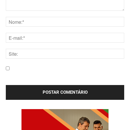
Comentário:
Nome:*
E-
mail:*
Site:
Salve meu nome, e-mail e site neste navegador para a
próxima vez que eu comentar.