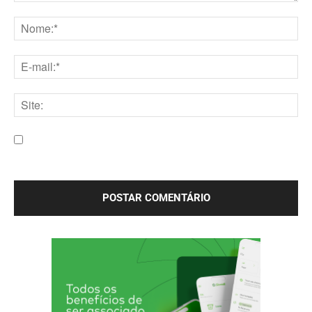
Comentário:
Nome:*
E-
mail:*
Site:
Salve meu nome, e-mail e site neste navegador para a
próxima vez que eu comentar.