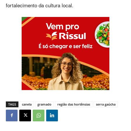
fortalecimento da cultura local.
TAGS
canela
gramado
região das hortênsias
serra gaúcha