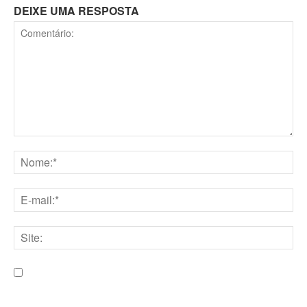
DEIXE UMA RESPOSTA
Comentário:
Nome:*
E-
mail:*
Site:
Salve meu nome, e-mail e site neste navegador para a
próxima vez que eu comentar.