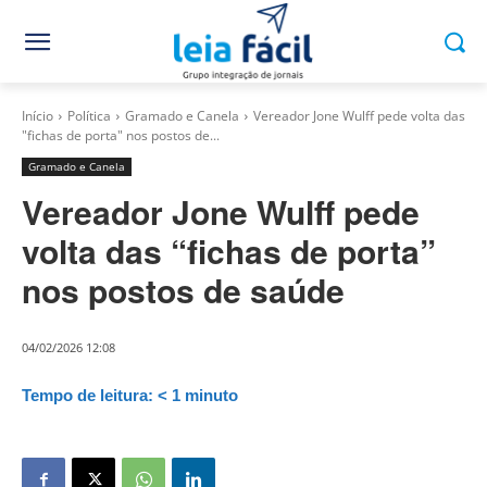
Início
Política
Gramado e Canela
Vereador Jone Wulff pede volta das
"fichas de porta" nos postos de...
Gramado e Canela
Vereador Jone Wulff pede
volta das “fichas de porta”
nos postos de saúde
04/02/2026 12:08
Tempo de leitura:
< 1
minuto