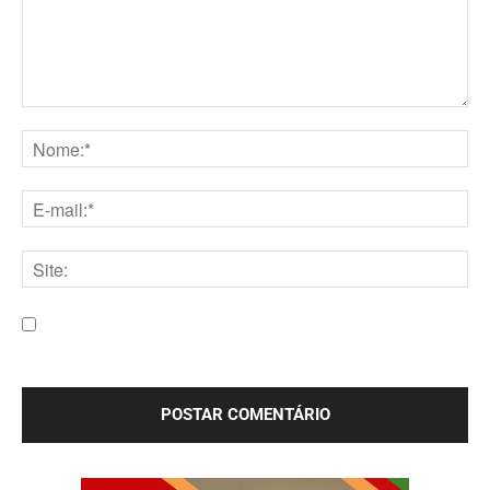
Comentário:
Nome:*
E-
mail:*
Site:
Salve meu nome, e-mail e site neste navegador para a
próxima vez que eu comentar.