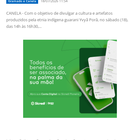
18/07/2026 11:54
Gramado e Canela
CANELA - Com o objetivo de divulgar a cultura e artefatos
produzidos pela etnia indígena guarani Yvyã Porâ, no sábado (18),
das 14h às 16h30,...