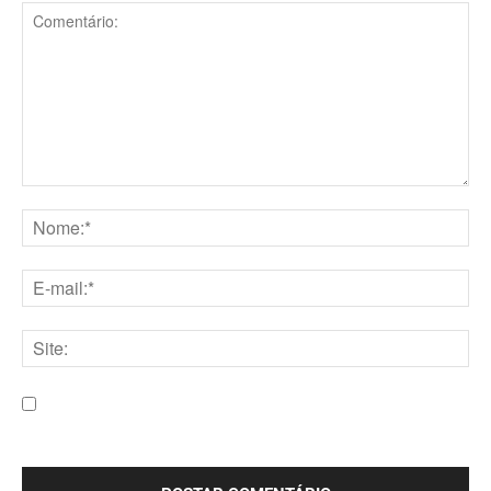
Comentário:
Nome:*
E-
mail:*
Site:
Salve meu nome, e-mail e site neste navegador para a
próxima vez que eu comentar.