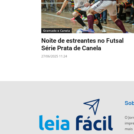
Gramado e Canela
Noite de estreantes no Futsal
Série Prata de Canela
27/06/2025 11:24
Sob
O Jor
impre
mais 