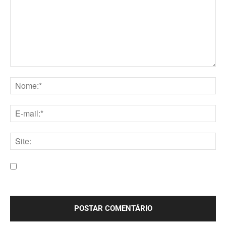
Comentário:
Nome:*
E-
mail:*
Site:
Salve meu nome, e-mail e site neste navegador para a
próxima vez que eu comentar.