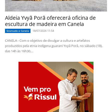
Aldeia Yvyã Porâ oferecerá oficina de
escultura de madeira em Canela
18/07/2026 11:54
Gramado e Canela
CANELA - Com o objetivo de divulgar a cultura e artefatos
produzidos pela etnia indígena guarani Yvyã Porâ, no sábado (18),
das 14h às 16h30,...