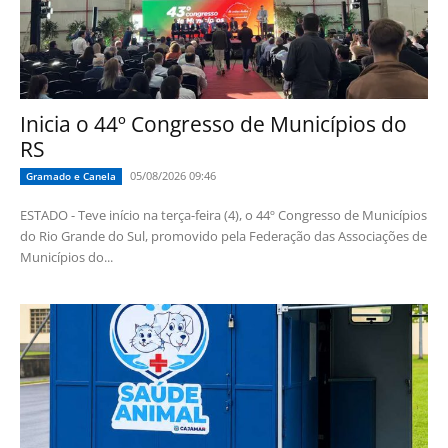
Inicia o 44º Congresso de Municípios do
RS
05/08/2026 09:46
Gramado e Canela
ESTADO - Teve início na terça-feira (4), o 44º Congresso de Municípios
do Rio Grande do Sul, promovido pela Federação das Associações de
Municípios do...