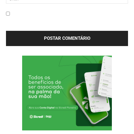
Site:
Salve meu nome, e-mail e site neste navegador para a
próxima vez que eu comentar.