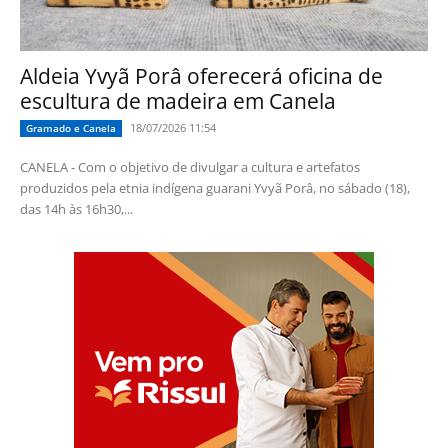
Aldeia Yvyã Porâ oferecerá oficina de
escultura de madeira em Canela
18/07/2026 11:54
Gramado e Canela
CANELA - Com o objetivo de divulgar a cultura e artefatos
produzidos pela etnia indígena guarani Yvyã Porâ, no sábado (18),
das 14h às 16h30,...