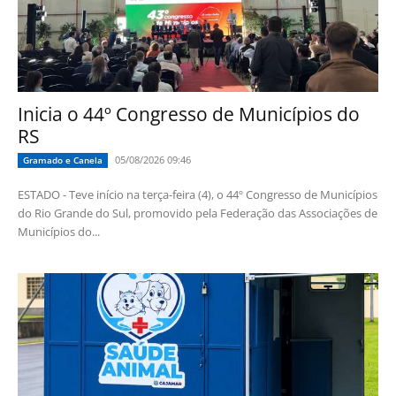
Inicia o 44º Congresso de Municípios do
RS
05/08/2026 09:46
Gramado e Canela
ESTADO - Teve início na terça-feira (4), o 44º Congresso de Municípios
do Rio Grande do Sul, promovido pela Federação das Associações de
Municípios do...