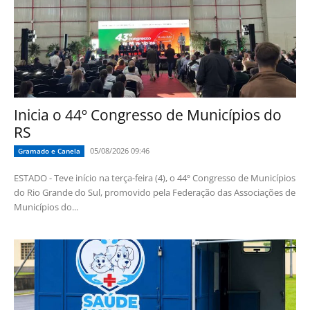
Inicia o 44º Congresso de Municípios do
RS
05/08/2026 09:46
Gramado e Canela
ESTADO - Teve início na terça-feira (4), o 44º Congresso de Municípios
do Rio Grande do Sul, promovido pela Federação das Associações de
Municípios do...