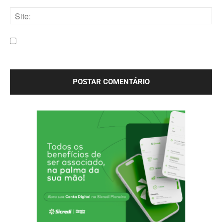
E-
mail:*
Site:
Salve meu nome, e-mail e site neste navegador para a
próxima vez que eu comentar.