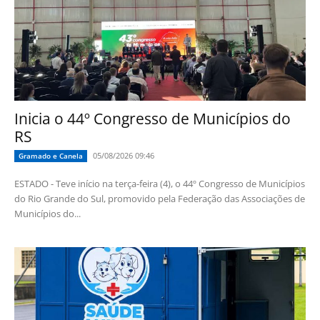
Inicia o 44º Congresso de Municípios do
RS
05/08/2026 09:46
Gramado e Canela
ESTADO - Teve início na terça-feira (4), o 44º Congresso de Municípios
do Rio Grande do Sul, promovido pela Federação das Associações de
Municípios do...