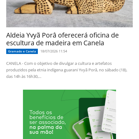
Aldeia Yvyã Porâ oferecerá oficina de
escultura de madeira em Canela
18/07/2026 11:54
Gramado e Canela
CANELA - Com o objetivo de divulgar a cultura e artefatos
produzidos pela etnia indígena guarani Yvyã Porâ, no sábado (18),
das 14h às 16h30,...