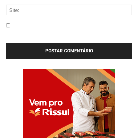
E-
mail:*
Site:
Salve meu nome, e-mail e site neste navegador para a
próxima vez que eu comentar.