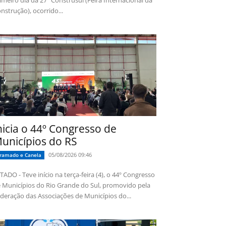
imeiro dia da 27ª Construsul (Feira Internacional da
nstrução), ocorrido...
nicia o 44º Congresso de
unicípios do RS
05/08/2026 09:46
ramado e Canela
TADO - Teve início na terça-feira (4), o 44º Congresso
 Municípios do Rio Grande do Sul, promovido pela
deração das Associações de Municípios do...