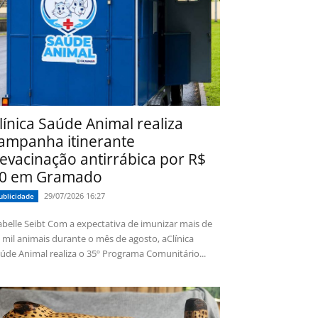
línica Saúde Animal realiza
ampanha itinerante
evacinação antirrábica por R$
0 em Gramado
29/07/2026 16:27
ublicidade
 Seibt Com a expectativa de imunizar mais de
 mil animais durante o mês de agosto, aClínica
úde Animal realiza o 35º Programa Comunitário...