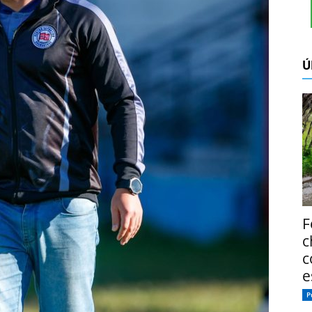
Ú
F
c
c
e
P