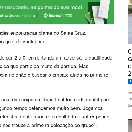
ades encontradas diante do Santa Cruz,
ois gols de vantagem.
C
do por 2 a 0, enfrentando um adversário qualificado,
c
d
da que participa muito da partida. Mas
2
ola no chão e buscar o empate ainda no primeiro
P
Isabelle
iva da equipe na etapa final foi fundamental para
10
Sa
 segundo tempo defendemos muito bem. Jogamos
efensivamente, manter o equilíbrio e sofrer pouco.
nos trouxe a primeira colocação do grupo”,