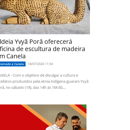
ldeia Yvyã Porâ oferecerá
ficina de escultura de madeira
m Canela
18/07/2026 11:54
ramado e Canela
NELA - Com o objetivo de divulgar a cultura e
tefatos produzidos pela etnia indígena guarani Yvyã
râ, no sábado (18), das 14h às 16h30,...