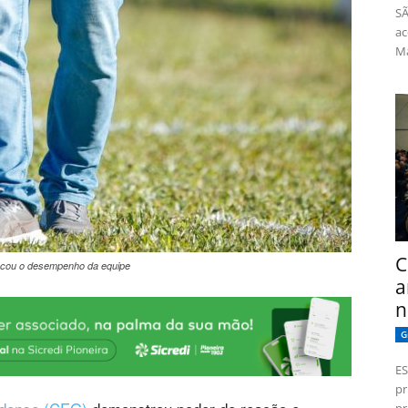
SÃ
ac
Má
C
tacou o desempenho da equipe
a
n
G
ES
pr