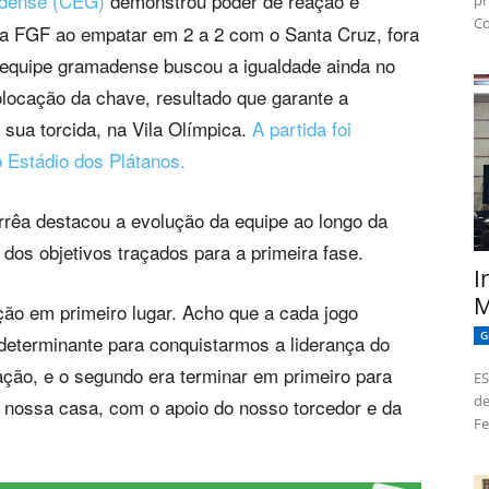
adense (CEG)
demonstrou poder de reação e
pr
Co
pa FGF ao empatar em 2 a 2 com o Santa Cruz, fora
a equipe gramadense buscou a igualdade ainda no
olocação da chave, resultado que garante a
 sua torcida, na Vila Olímpica.
A partida foi
no Estádio dos Plátanos.
orrêa destacou a evolução da equipe ao longo da
s objetivos traçados para a primeira fase.
I
M
cação em primeiro lugar. Acho que a cada jogo
G
 determinante para conquistarmos a liderança do
cação, e o segundo era terminar em primeiro para
ES
de
a nossa casa, com o apoio do nosso torcedor e da
Fe