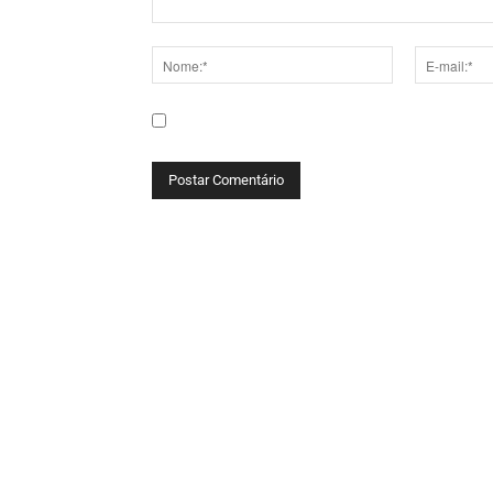
Comentário:
Nome:*
E-
mail:*
Salve meu nome, e-mail e site neste navega