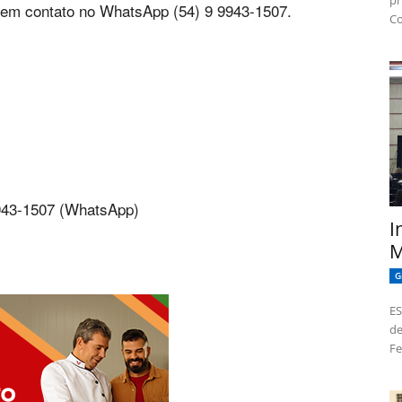
pr
r em contato no WhatsApp (54) 9 9943-1507.
Co
9943-1507 (WhatsApp)
I
M
G
ES
de
Fe