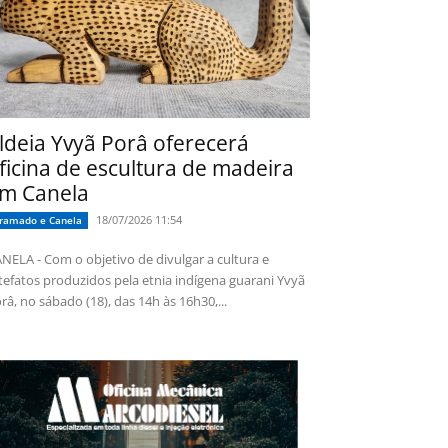
ldeia Yvyã Porâ oferecerá
ficina de escultura de madeira
m Canela
18/07/2026 11:54
ramado e Canela
NELA - Com o objetivo de divulgar a cultura e
tefatos produzidos pela etnia indígena guarani Yvyã
râ, no sábado (18), das 14h às 16h30,...