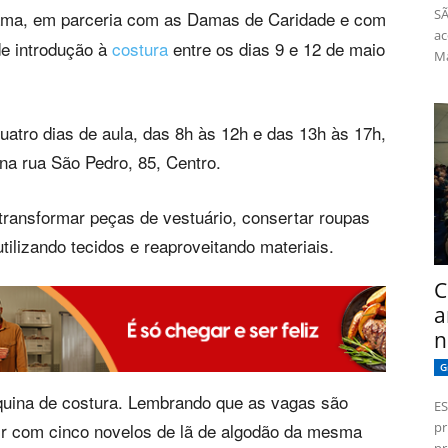
SÃ
ama, em parceria com as Damas de Caridade e com
ac
de introdução à
costura
entre os dias 9 e 12 de maio
Má
quatro dias de aula, das 8h às 12h e das 13h às 17h,
na rua São Pedro, 85, Centro.
 transformar peças de vestuário, consertar roupas
tilizando tecidos e reaproveitando materiais.
C
a
n
G
quina de costura. Lembrando que as vagas são
ES
uir com cinco novelos de lã de algodão da mesma
pr