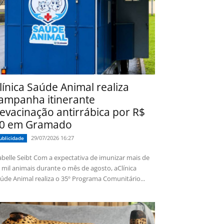
línica Saúde Animal realiza
ampanha itinerante
evacinação antirrábica por R$
0 em Gramado
29/07/2026 16:27
ublicidade
 Seibt Com a expectativa de imunizar mais de
 mil animais durante o mês de agosto, aClínica
úde Animal realiza o 35º Programa Comunitário...