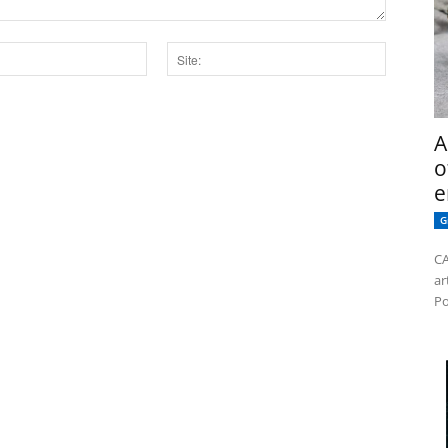
Site:
dor para a próxima vez que eu comentar.
A
o
e
G
CA
ar
Po