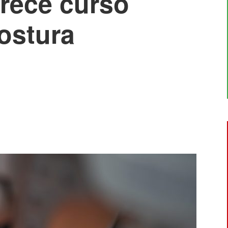
rece curso
costura