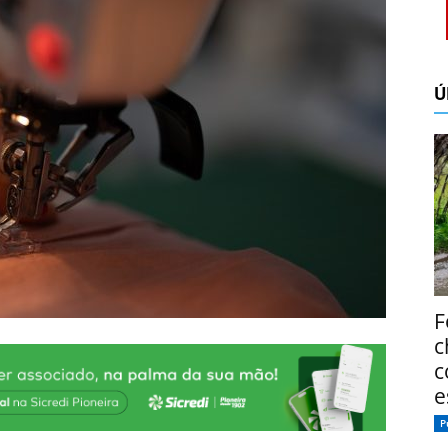
Ú
F
c
c
e
P