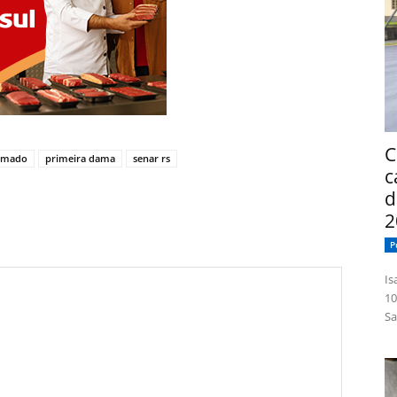
C
amado
primeira dama
senar rs
c
d
2
P
Isabelle
10
Sa