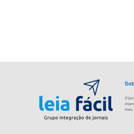
Sob
O Jor
impre
mais 