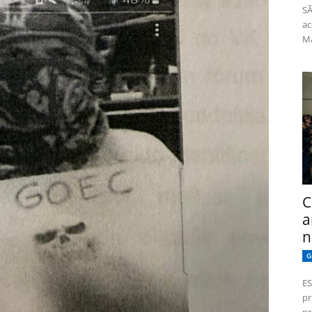
SÃ
ac
Má
C
a
n
G
ES
pr