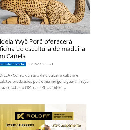
ldeia Yvyã Porâ oferecerá
ficina de escultura de madeira
m Canela
18/07/2026 11:54
ramado e Canela
NELA - Com o objetivo de divulgar a cultura e
tefatos produzidos pela etnia indígena guarani Yvyã
râ, no sábado (18), das 14h às 16h30,...