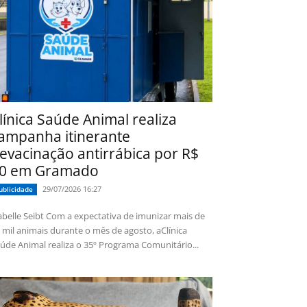
línica Saúde Animal realiza
ampanha itinerante
evacinação antirrábica por R$
0 em Gramado
29/07/2026 16:27
ublicidade
 Seibt Com a expectativa de imunizar mais de
 mil animais durante o mês de agosto, aClínica
úde Animal realiza o 35º Programa Comunitário...