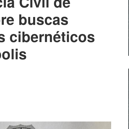
ia Civil de
re buscas
s cibernéticos
olis