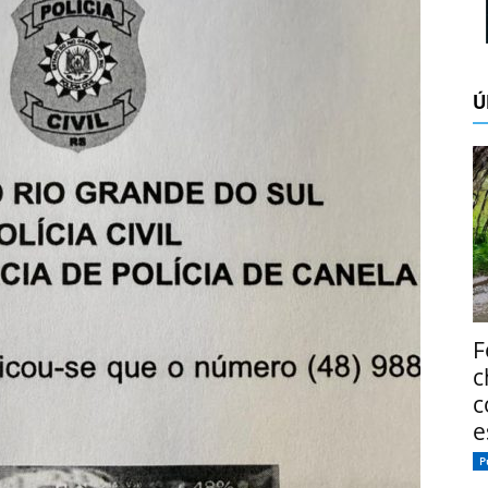
Ú
F
c
c
e
P