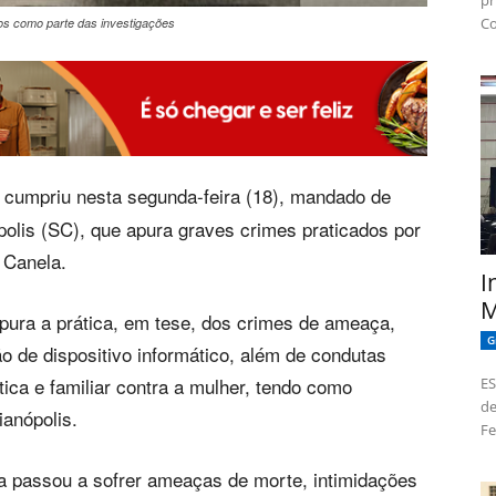
pr
Co
dos como parte das investigações
a cumpriu nesta segunda-feira (18), mandado de
polis (SC), que apura graves crimes praticados por
 Canela.
I
M
pura a prática, em tese, dos crimes de ameaça,
G
ão de dispositivo informático, além de condutas
tica e familiar contra a mulher, tendo como
ES
de
anópolis.
Fe
a passou a sofrer ameaças de morte, intimidações