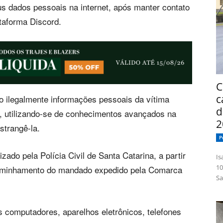
us dados pessoais na internet, após manter contato
ataforma Discord.
C
c
do ilegalmente informações pessoais da vítima
d
a, utilizando-se de conhecimentos avançados na
2
strangê-la.
P
zado pela Polícia Civil de Santa Catarina, a partir
Isabelle
10
caminhamento do mandado expedido pela Comarca
Sa
s computadores, aparelhos eletrônicos, telefones