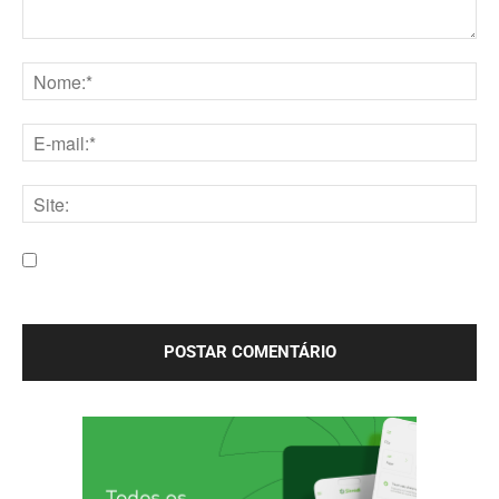
Comentário:
Nome:*
E-
mail:*
Site:
Salve meu nome, e-mail e site neste navegador para a
próxima vez que eu comentar.