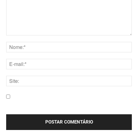
Comentário:
Nome:*
E-
mail:*
Site:
Salve meu nome, e-mail e site neste navegador para a
próxima vez que eu comentar.