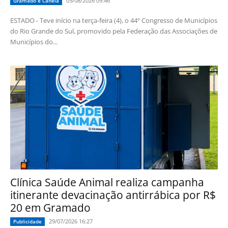
05/08/2026 09:46
Gramado e Canela
ESTADO - Teve início na terça-feira (4), o 44º Congresso de Municípios
do Rio Grande do Sul, promovido pela Federação das Associações de
Municípios do...
Clínica Saúde Animal realiza campanha
itinerante devacinação antirrábica por R$
20 em Gramado
29/07/2026 16:27
Publicidade