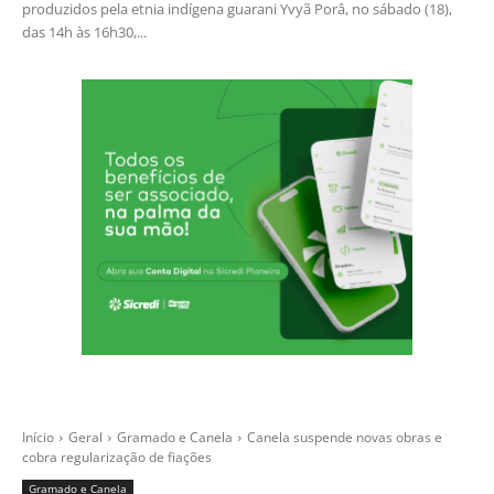
produzidos pela etnia indígena guarani Yvyã Porâ, no sábado (18),
das 14h às 16h30,...