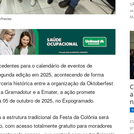
SÃ
ac
Má
 Prestes
edentes para o calendário de eventos de
egunda edição em 2025, acontecendo de forma
ceria histórica entre a organização da Oktoberfest
C
, a Gramadotur e a Emater, a ação promete
a
a 05 de outubro de 2025, no Expogramado.
n
G
 a estrutura tradicional da Festa da Colônia será
ES
, com acesso totalmente gratuito para moradores
pr