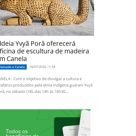
ldeia Yvyã Porâ oferecerá
ficina de escultura de madeira
m Canela
18/07/2026 11:54
ramado e Canela
NELA - Com o objetivo de divulgar a cultura e
tefatos produzidos pela etnia indígena guarani Yvyã
râ, no sábado (18), das 14h às 16h30,...