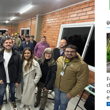
Ú
F
c
c
e
P