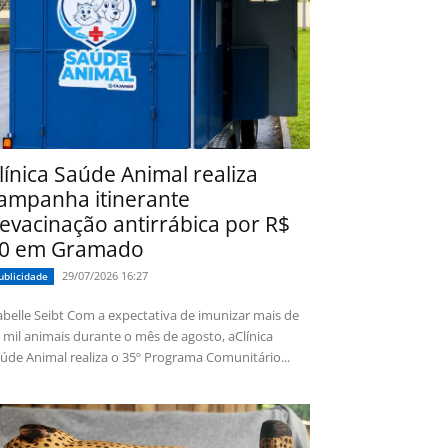
línica Saúde Animal realiza
ampanha itinerante
evacinação antirrábica por R$
0 em Gramado
29/07/2026 16:27
ublicidade
 Seibt Com a expectativa de imunizar mais de
 mil animais durante o mês de agosto, aClínica
úde Animal realiza o 35º Programa Comunitário...