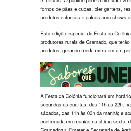
e turistas. O público poderá circular liv
fornos de pães e cucas, bier gartens, res
produtos coloniais e palcos com shows de
Esta edição especial da Festa da Colônia
produtores rurais de Gramado, que terão
produtos, gerando renda extra em um perí
A Festa da Colônia funcionará em horário
segundas às quartas, das 11h às 22h; nas
sábados, das 11h às 03h da manhã; e aos
confirmada em reunião na última sexta, di
Gramadotur, Emater e Secretaria de Agric