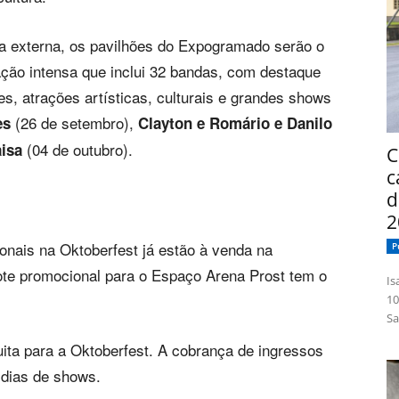
a externa, os pavilhões do Expogramado serão o
ção intensa que inclui 32 bandas, com destaque
es, atrações artísticas, culturais e grandes shows
(26 de setembro),
es
Clayton e Romário e Danilo
(04 de outubro).
isa
C
c
d
2
onais na Oktoberfest já estão à venda na
P
 lote promocional para o Espaço Arena Prost tem o
Isabelle
10
Sa
ita para a Oktoberfest. A cobrança de ingressos
 dias de shows.