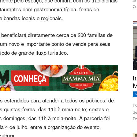
remente pelo espaço, que contará com os tradicionais
pr
Co
taurantes com gastronomia típica, feiras de
 bandas locais e regionais.
 beneficiará diretamente cerca de 200 famílias de
 um novo e importante ponto de venda para seus
odo de grande fluxo turístico.
I
M
G
s estendidos para atender a todos os públicos: de
ES
 quintas-feiras, das 11h à meia-noite; sextas e
de
 domingos, das 11h à meia-noite. A parceria foi
Fe
a 4 de julho, entre a organização do evento,
ultura.