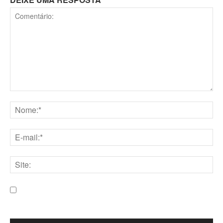
Comentário:
Nome:*
E-
mail:*
Site:
Salve meu nome, e-mail e site neste navegador para a
próxima vez que eu comentar.