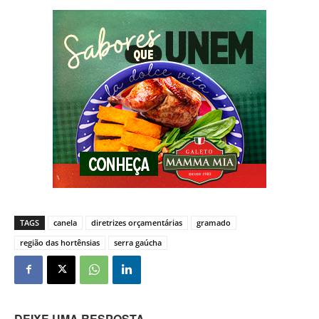
TAGS
canela
diretrizes orçamentárias
gramado
região das hortênsias
serra gaúcha
DEIXE UMA RESPOSTA