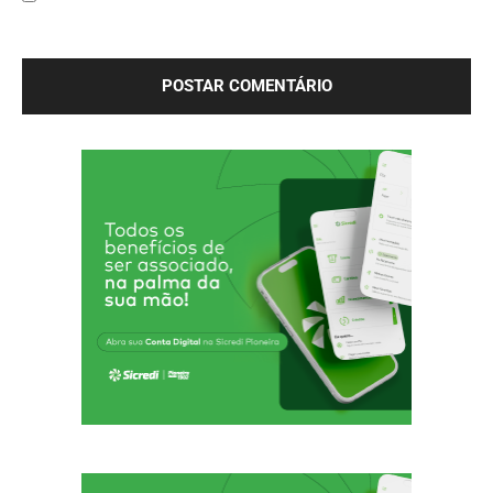
Salve meu nome, e-mail e site neste navegador para a
próxima vez que eu comentar.