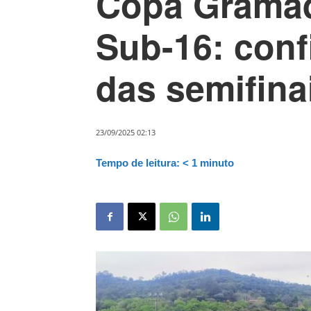
Copa Gramad
Sub-16: conf
das semifina
23/09/2025 02:13
Tempo de leitura:
< 1
minuto