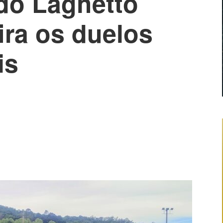
o Laghetto
ira os duelos
is