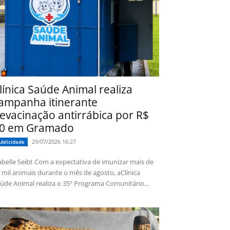
línica Saúde Animal realiza
ampanha itinerante
evacinação antirrábica por R$
0 em Gramado
29/07/2026 16:27
ublicidade
 Seibt Com a expectativa de imunizar mais de
 mil animais durante o mês de agosto, aClínica
úde Animal realiza o 35º Programa Comunitário...