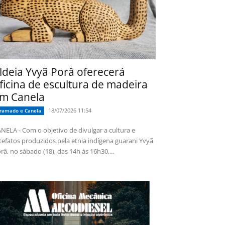
ldeia Yvyã Porâ oferecerá
ficina de escultura de madeira
m Canela
18/07/2026 11:54
ramado e Canela
NELA - Com o objetivo de divulgar a cultura e
tefatos produzidos pela etnia indígena guarani Yvyã
râ, no sábado (18), das 14h às 16h30,...