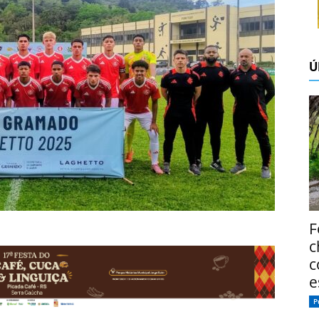
Ú
F
c
c
e
P