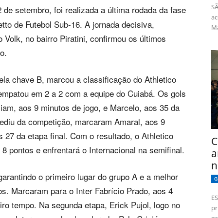
SÃ
 de setembro, foi realizada a última rodada da fase
ac
tto de Futebol Sub-16. A jornada decisiva,
Má
Volk, no bairro Piratini, confirmou os últimos
o.
ela chave B, marcou a classificação do Athletico
 empatou em 2 a 2 com a equipe do Cuiabá. Os gols
iam, aos 9 minutos de jogo, e Marcelo, aos 35 da
pediu da competição, marcaram Amaral, aos 9
 27 da etapa final. Com o resultado, o Athletico
C
 pontos e enfrentará o Internacional na semifinal.
a
n
garantindo o primeiro lugar do grupo A e a melhor
G
s. Marcaram para o Inter Fabrício Prado, aos 4
ES
ro tempo. Na segunda etapa, Erick Pujol, logo no
pr