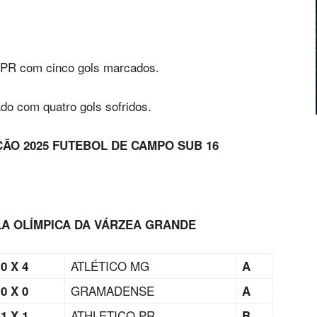
o PR com cinco gols marcados.
do com quatro gols sofridos.
ÃO 2025 FUTEBOL DE CAMPO SUB 16
VILA OLÍMPICA DA VÁRZEA GRANDE
ATLÉTICO MG
0 X 4
A
GRAMADENSE
0 X 0
A
ATHLETICO PR
1 X 1
B