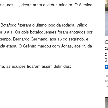
me, aos 11, decretaram a vitória mineira. O Atlético
otafogo fizeram o último jogo da rodada, válido
or 3 a 1. Os gols botafoguenses foram anotados por
o tempo, Bernardo Germano, aos 16 do segundo, e
C
da etapa. O Grêmio marcou com Jonas, aos 19 da
c
d
2
ia, as equipes ficaram assim definidas:
P
Isabelle
10
Sa