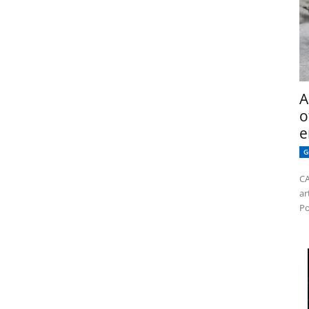
A
o
e
G
CA
ar
Po