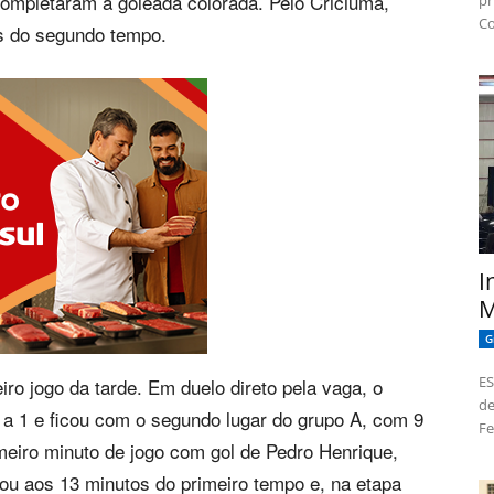
completaram a goleada colorada. Pelo Criciúma,
pr
Co
s do segundo tempo.
I
M
G
ES
eiro jogo da tarde. Em duelo direto pela vaga, o
de
3 a 1 e ficou com o segundo lugar do grupo A, com 9
Fe
imeiro minuto de jogo com gol de Pedro Henrique,
ou aos 13 minutos do primeiro tempo e, na etapa