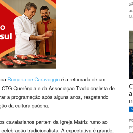
SÃ
ac
Má
 da
Romaria de Caravaggio
é a retomada de um
C
CTG Querência e da Associação Tradicionalista de
a
grar a programação após alguns anos, resgatando
n
ão da cultura gaúcha.
G
ES
, os cavalarianos partem da Igreja Matriz rumo ao
pr
celebração tradicionalista. A expectativa é grande,