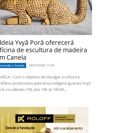
ldeia Yvyã Porâ oferecerá
ficina de escultura de madeira
m Canela
18/07/2026 11:54
ramado e Canela
NELA - Com o objetivo de divulgar a cultura e
tefatos produzidos pela etnia indígena guarani Yvyã
râ, no sábado (18), das 14h às 16h30,...