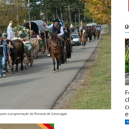
Ú
F
c
c
e
na para a programação da Romaria de Caravaggio
P