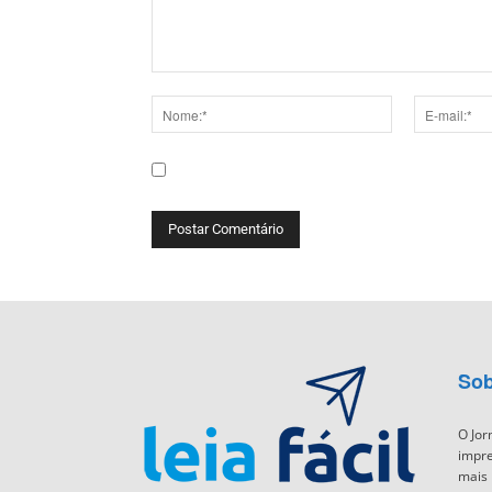
Comentário:
Nome:*
E-
mail:*
Salve meu nome, e-mail e site neste navega
Sob
O Jor
impre
mais 