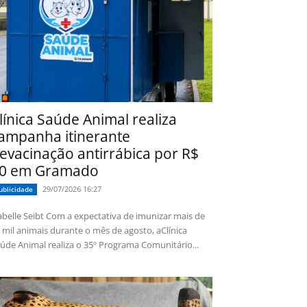
línica Saúde Animal realiza
ampanha itinerante
evacinação antirrábica por R$
0 em Gramado
29/07/2026 16:27
ublicidade
 Seibt Com a expectativa de imunizar mais de
 mil animais durante o mês de agosto, aClínica
úde Animal realiza o 35º Programa Comunitário...