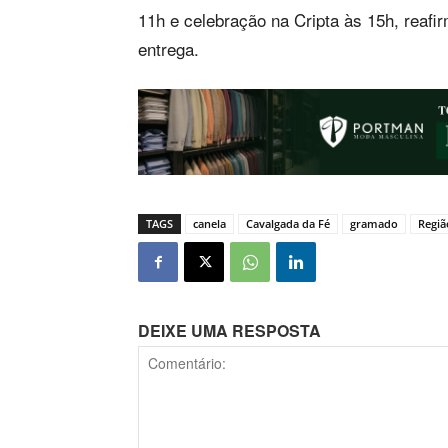
11h e celebração na Cripta às 15h, reafi
entrega.
TAGS
canela
Cavalgada da Fé
gramado
Regiã
DEIXE UMA RESPOSTA