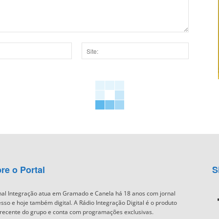
Site:
dor para a próxima vez que eu comentar.
re o Portal
S
nal Integração atua em Gramado e Canela há 18 anos com jornal
sso e hoje também digital. A Rádio Integração Digital é o produto
recente do grupo e conta com programações exclusivas.