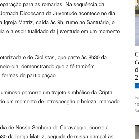
preparação para as romarias. Na sequência da
Jornada Diocesana da Juventude acontece no dia
Igreja Matriz, saída às 9h, rumo ao Santuário, e
ia e a espiritualidade da juventude em um momento
C
torizada e de Ciclistas, que parte às 8h30 da
c
 meio-dia, demonstrando que a fé também
d
 formas de participação.
2
P
Luminoso percorre um trajeto simbólico da Cripta
Isabelle
ndo um momento de introspecção e beleza, marcado
10
Sa
 dia de Nossa Senhora de Caravaggio, ocorre a
h30 da Igreja Matriz, seguida de missa campal às