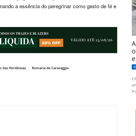
rmando a essência do peregrinar como gesto de fé e
A
o
e
G
o das Hortênisas
Romaria de Caravaggio
CA
ar
Po