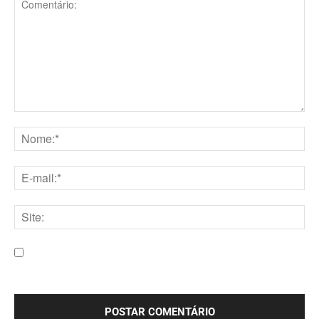
Comentário:
Nome:*
E-
mail:*
Site:
Salve meu nome, e-mail e site neste navegador para a
próxima vez que eu comentar.