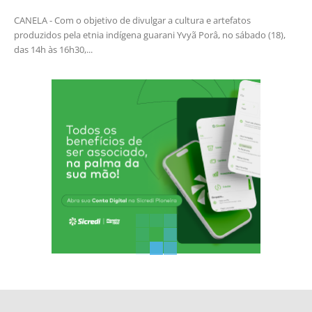
CANELA - Com o objetivo de divulgar a cultura e artefatos
produzidos pela etnia indígena guarani Yvyã Porâ, no sábado (18),
das 14h às 16h30,...