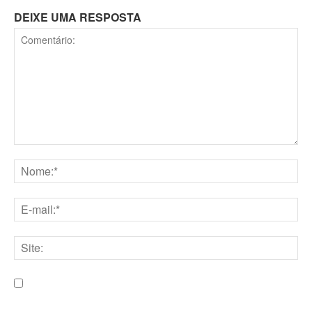
DEIXE UMA RESPOSTA
Comentário:
Nome:*
E-
mail:*
Site:
Salve meu nome, e-mail e site neste navegador para a
próxima vez que eu comentar.