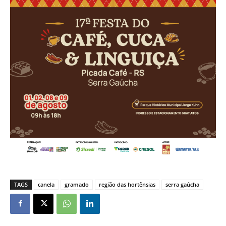
TAGS
canela
gramado
região das hortênsias
serra gaúcha