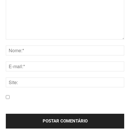
Comentário:
Nome:*
E-
mail:*
Site:
Salve meu nome, e-mail e site neste navegador para a
próxima vez que eu comentar.