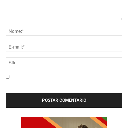
Comentário:
Nome:*
E-
mail:*
Site:
Salve meu nome, e-mail e site neste navegador para a
próxima vez que eu comentar.