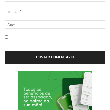
Nome:*
E-
mail:*
Site:
Salve meu nome, e-mail e site neste navegador para a
próxima vez que eu comentar.