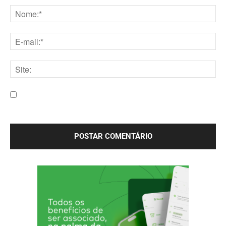
Nome:*
E-
mail:*
Site:
Salve meu nome, e-mail e site neste navegador para a
próxima vez que eu comentar.