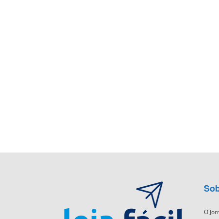
Sob
O Jor