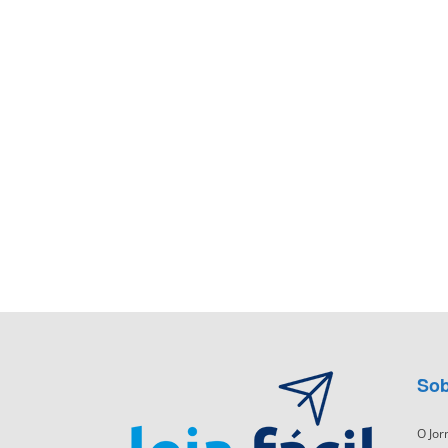
Sob
O Jor