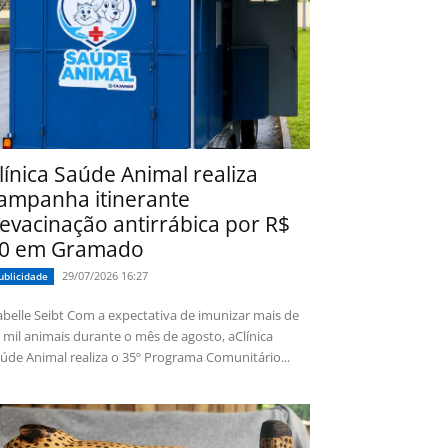
línica Saúde Animal realiza
ampanha itinerante
evacinação antirrábica por R$
0 em Gramado
29/07/2026 16:27
ublicidade
 Seibt Com a expectativa de imunizar mais de
 mil animais durante o mês de agosto, aClínica
úde Animal realiza o 35º Programa Comunitário...