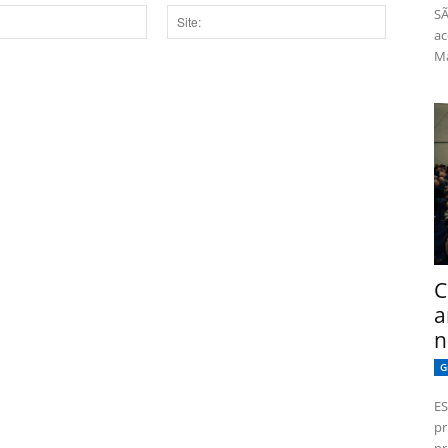
SÃ
ac
Site:
Má
dor para a próxima vez que eu comentar.
C
a
n
G
ES
pr