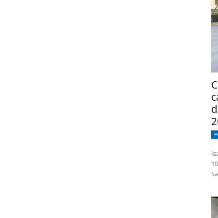
C
c
d
2
P
Isabelle
10
Sa