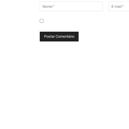
Nome:*
E-
mail:*
Salve meu nome, e-mail e site neste navega