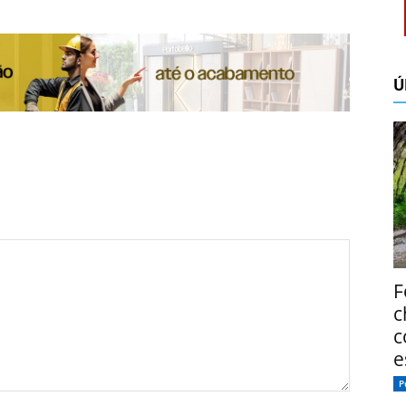
Ú
F
c
c
e
P