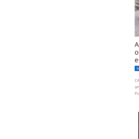
A
o
e
G
CA
ar
Po