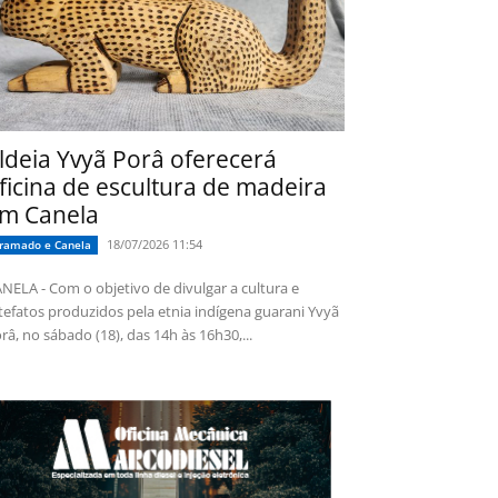
ldeia Yvyã Porâ oferecerá
ficina de escultura de madeira
m Canela
18/07/2026 11:54
ramado e Canela
NELA - Com o objetivo de divulgar a cultura e
tefatos produzidos pela etnia indígena guarani Yvyã
râ, no sábado (18), das 14h às 16h30,...