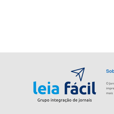
Sob
O Jor
impre
mais 