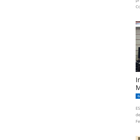
pr
Co
I
M
G
ES
de
Fe