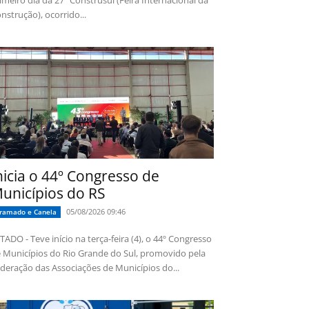
imeiro dia da 27ª Construsul (Feira Internacional da
nstrução), ocorrido...
nicia o 44º Congresso de
unicípios do RS
05/08/2026 09:46
ramado e Canela
TADO - Teve início na terça-feira (4), o 44º Congresso
 Municípios do Rio Grande do Sul, promovido pela
deração das Associações de Municípios do...