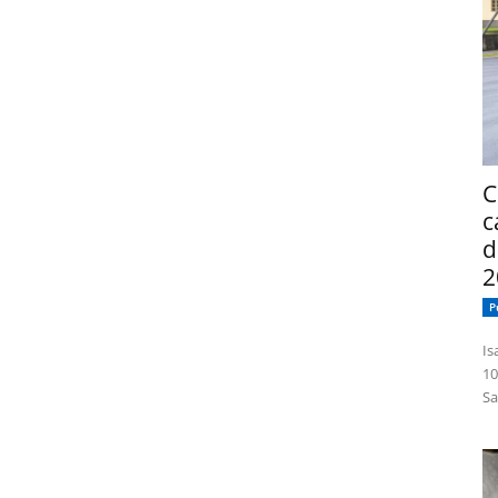
C
c
d
2
P
Isabelle
10
Sa