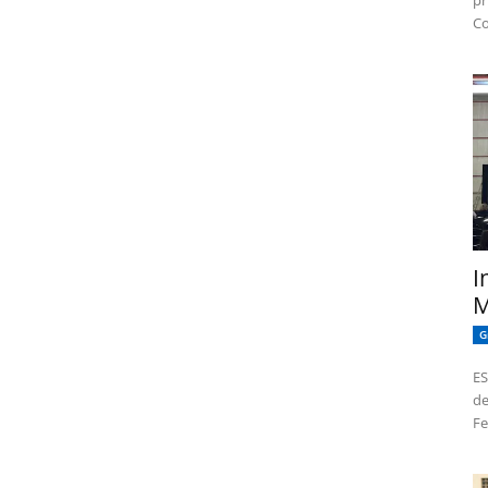
pr
Co
I
M
G
ES
de
Fe