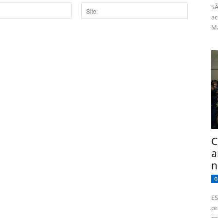
SÃ
ac
Site:
Má
dor para a próxima vez que eu comentar.
C
a
n
G
ES
pr