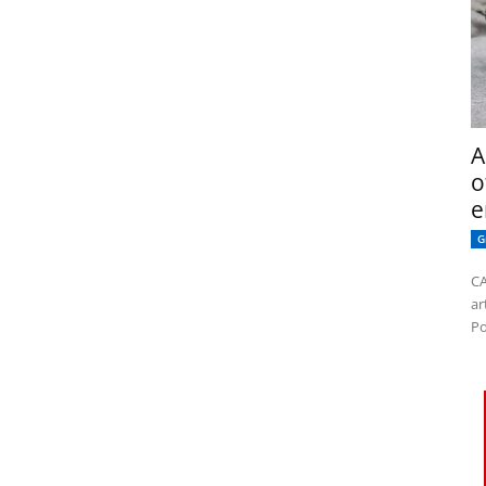
A
o
e
G
CA
ar
Po