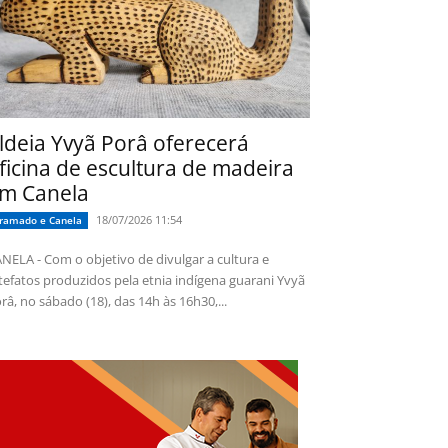
ldeia Yvyã Porâ oferecerá
ficina de escultura de madeira
m Canela
18/07/2026 11:54
ramado e Canela
NELA - Com o objetivo de divulgar a cultura e
tefatos produzidos pela etnia indígena guarani Yvyã
râ, no sábado (18), das 14h às 16h30,...