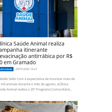
línica Saúde Animal realiza
ampanha itinerante
evacinação antirrábica por R$
0 em Gramado
29/07/2026 16:27
ublicidade
 Seibt Com a expectativa de imunizar mais de
 mil animais durante o mês de agosto, aClínica
úde Animal realiza o 35º Programa Comunitário...