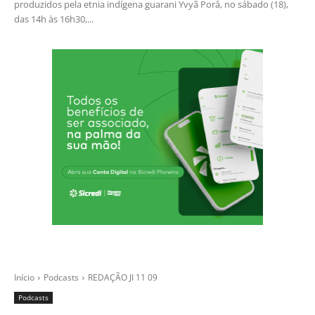
produzidos pela etnia indígena guarani Yvyã Porâ, no sábado (18),
das 14h às 16h30,...