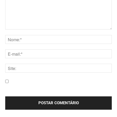
Comentário:
Nome:*
E-
mail:*
Site:
Salve meu nome, e-mail e site neste navegador para a
próxima vez que eu comentar.