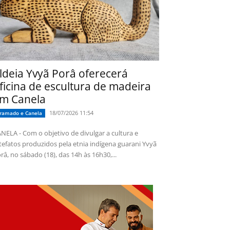
ldeia Yvyã Porâ oferecerá
ficina de escultura de madeira
m Canela
18/07/2026 11:54
ramado e Canela
NELA - Com o objetivo de divulgar a cultura e
tefatos produzidos pela etnia indígena guarani Yvyã
râ, no sábado (18), das 14h às 16h30,...