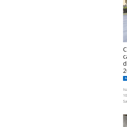
C
c
d
2
P
Isabelle
10
Sa