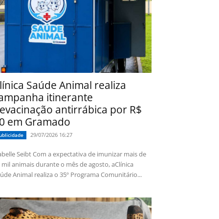
línica Saúde Animal realiza
ampanha itinerante
evacinação antirrábica por R$
0 em Gramado
29/07/2026 16:27
ublicidade
 Seibt Com a expectativa de imunizar mais de
 mil animais durante o mês de agosto, aClínica
úde Animal realiza o 35º Programa Comunitário...