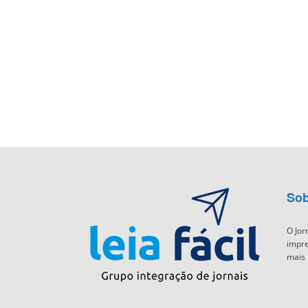
Sob
O Jor
impre
mais 