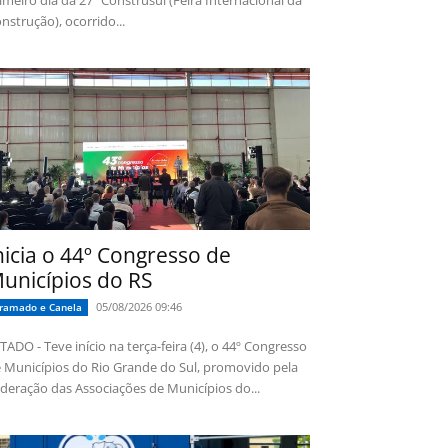
imeiro dia da 27ª Construsul (Feira Internacional da
nstrução), ocorrido...
nicia o 44º Congresso de
unicípios do RS
05/08/2026 09:46
ramado e Canela
TADO - Teve início na terça-feira (4), o 44º Congresso
 Municípios do Rio Grande do Sul, promovido pela
deração das Associações de Municípios do...