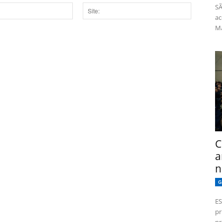
SÃ
ac
Site:
Má
dor para a próxima vez que eu comentar.
C
a
n
G
ES
pr