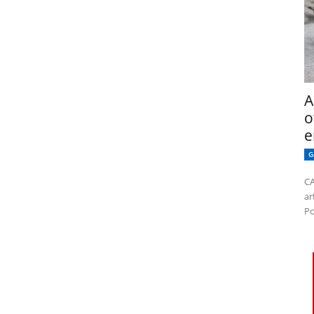
A
o
e
G
CA
ar
Po