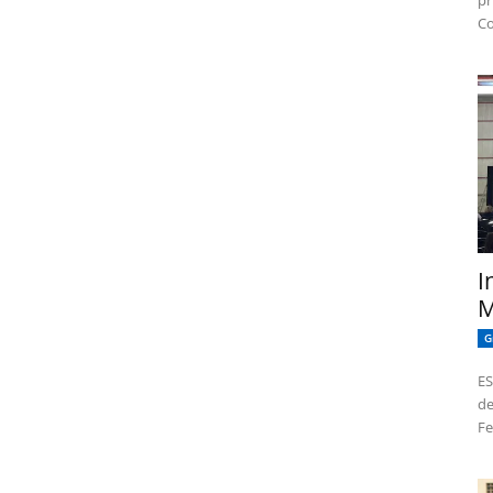
pr
Co
I
M
G
ES
de
Fe