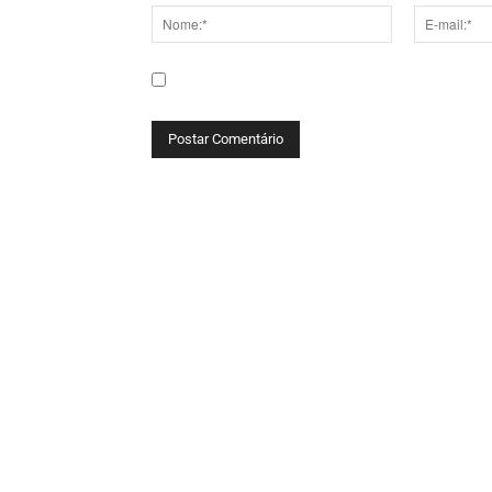
Nome:*
E-
mail:*
Salve meu nome, e-mail e site neste navega