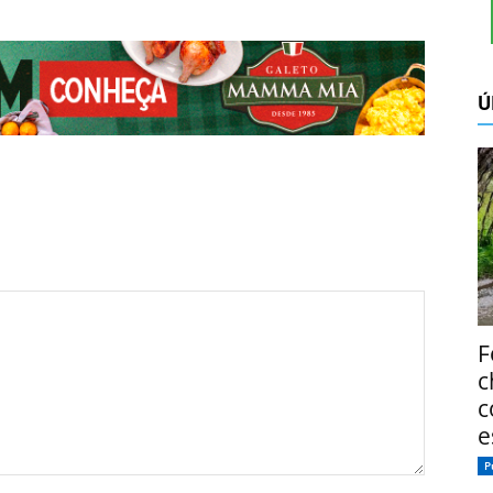
Ú
F
c
c
e
P