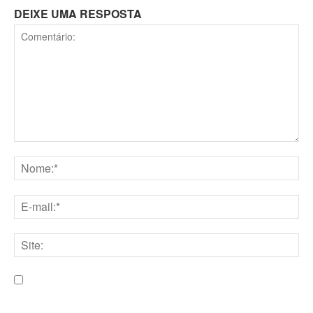
DEIXE UMA RESPOSTA
Comentário:
Nome:*
E-
mail:*
Site:
Salve meu nome, e-mail e site neste navegador para a
próxima vez que eu comentar.