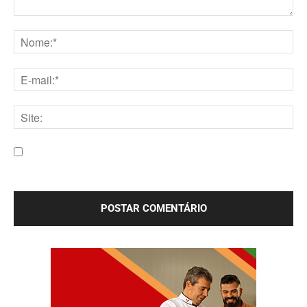
Comentário:
Nome:*
E-
mail:*
Site:
Salve meu nome, e-mail e site neste navegador para a
próxima vez que eu comentar.