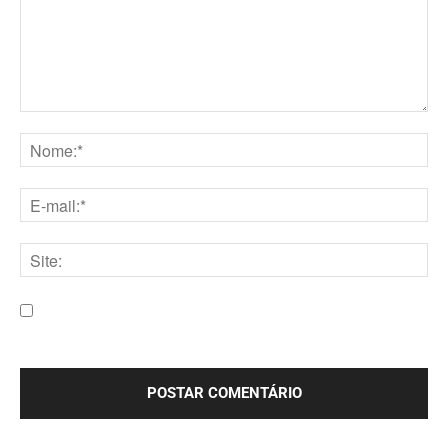
Comentário:
Nome:*
E-
mail:*
Site:
Salve meu nome, e-mail e site neste navegador para a
próxima vez que eu comentar.