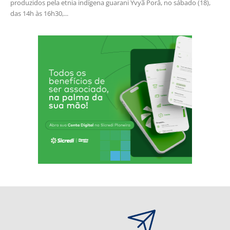
produzidos pela etnia indígena guarani Yvyã Porâ, no sábado (18),
das 14h às 16h30,...