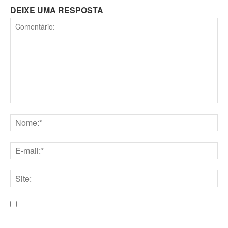
DEIXE UMA RESPOSTA
Comentário:
Nome:*
E-
mail:*
Site:
Salve meu nome, e-mail e site neste navegador para a
próxima vez que eu comentar.