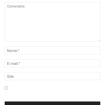
Comentário:
Nome:*
E-
mail:*
Site:
Salve meu nome, e-mail e site neste navegador para a
próxima vez que eu comentar.