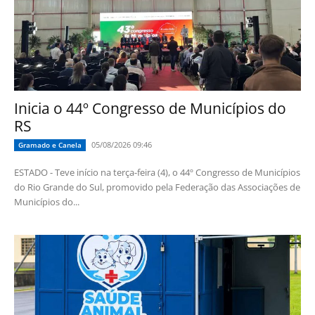
Inicia o 44º Congresso de Municípios do
RS
05/08/2026 09:46
Gramado e Canela
ESTADO - Teve início na terça-feira (4), o 44º Congresso de Municípios
do Rio Grande do Sul, promovido pela Federação das Associações de
Municípios do...