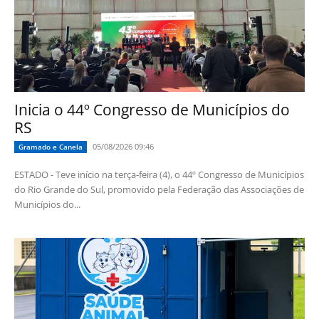
Inicia o 44º Congresso de Municípios do
RS
05/08/2026 09:46
Gramado e Canela
ESTADO - Teve início na terça-feira (4), o 44º Congresso de Municípios
do Rio Grande do Sul, promovido pela Federação das Associações de
Municípios do...