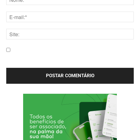
Nome:*
E-
mail:*
Site:
Salve meu nome, e-mail e site neste navegador para a
próxima vez que eu comentar.