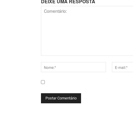
DEIXE UMA RESPOSTA
Comentário:
Nome:*
E-
mail:*
Salve meu nome, e-mail e site neste navega