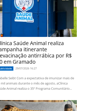
línica Saúde Animal realiza
ampanha itinerante
evacinação antirrábica por R$
0 em Gramado
29/07/2026 16:27
ublicidade
 Seibt Com a expectativa de imunizar mais de
 mil animais durante o mês de agosto, aClínica
úde Animal realiza o 35º Programa Comunitário...