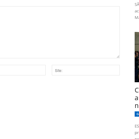
SÃ
ac
Má
Site:
C
dor para a próxima vez que eu comentar.
a
n
G
ES
pr