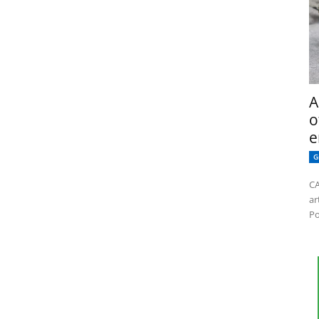
A
o
e
G
CA
ar
Po