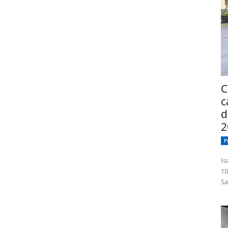
C
c
d
2
P
Isabelle
10
Sa