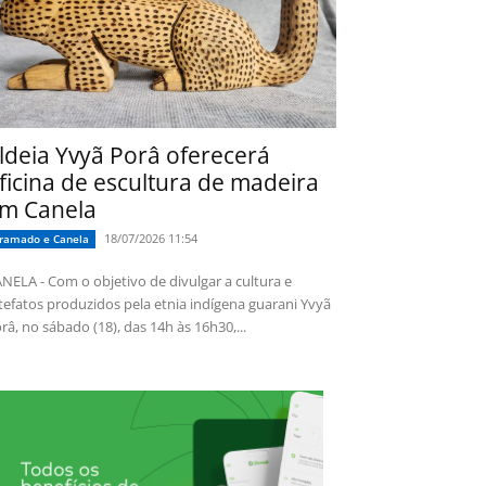
ldeia Yvyã Porâ oferecerá
ficina de escultura de madeira
m Canela
18/07/2026 11:54
ramado e Canela
NELA - Com o objetivo de divulgar a cultura e
tefatos produzidos pela etnia indígena guarani Yvyã
râ, no sábado (18), das 14h às 16h30,...