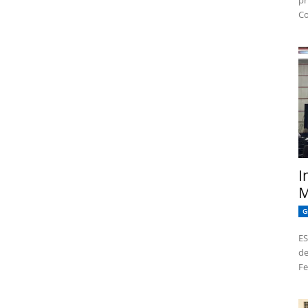
pr
Co
I
M
G
ES
de
Fe