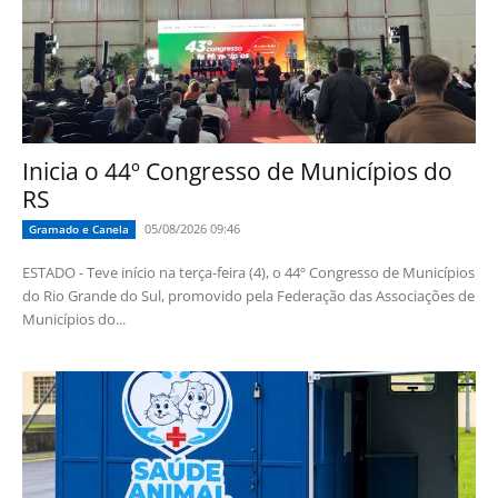
Inicia o 44º Congresso de Municípios do
RS
05/08/2026 09:46
Gramado e Canela
ESTADO - Teve início na terça-feira (4), o 44º Congresso de Municípios
do Rio Grande do Sul, promovido pela Federação das Associações de
Municípios do...