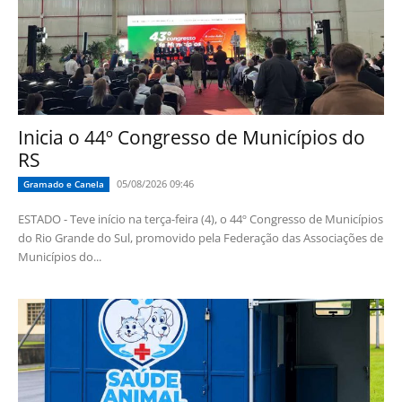
Inicia o 44º Congresso de Municípios do
RS
05/08/2026 09:46
Gramado e Canela
ESTADO - Teve início na terça-feira (4), o 44º Congresso de Municípios
do Rio Grande do Sul, promovido pela Federação das Associações de
Municípios do...